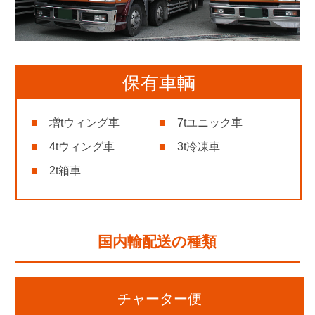
保有車輌
増tウィング車
7tユニック車
4tウィング車
3t冷凍車
2t箱車
国内輸配送の種類
チャーター便